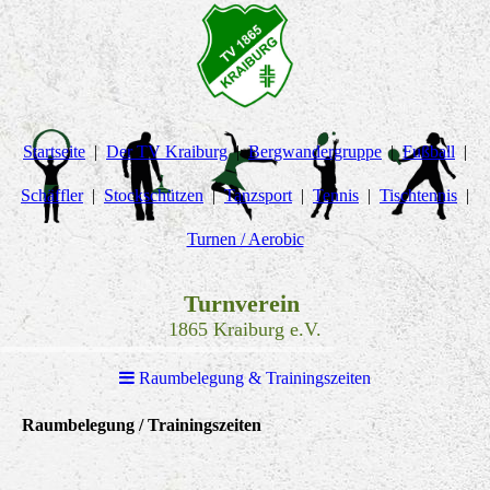
Startseite
Der TV Kraiburg
Bergwandergruppe
Fußball
Schäffler
Stockschützen
Tanzsport
Tennis
Tischtennis
Turnen / Aerobic
Turnverein
1865 Kraiburg e.V.
Raumbelegung & Trainingszeiten
Raumbelegung / Trainingszeiten