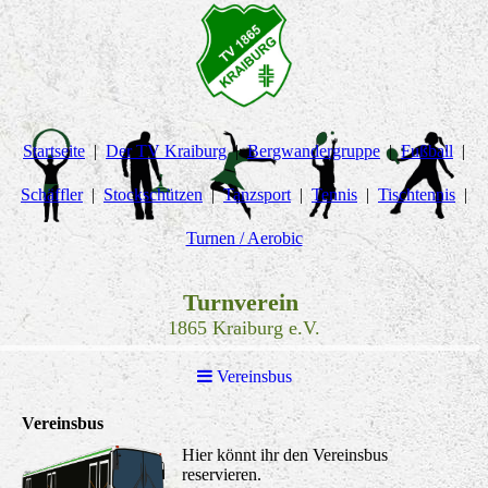
Startseite
Der TV Kraiburg
Bergwandergruppe
Fußball
Schäffler
Stockschützen
Tanzsport
Tennis
Tischtennis
Turnen / Aerobic
Turnverein
1865 Kraiburg e.V.
Vereinsbus
Vereinsbus
Hier könnt ihr den Vereinsbus
reservieren.